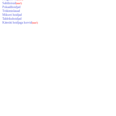
Sahtlisisud
(uus!)
Pokaalihoidjad
Triikimislauad
Mikseri hoidjad
Taldrikuhoidjad
Käteräti hoidjaga korvid
(uus!)