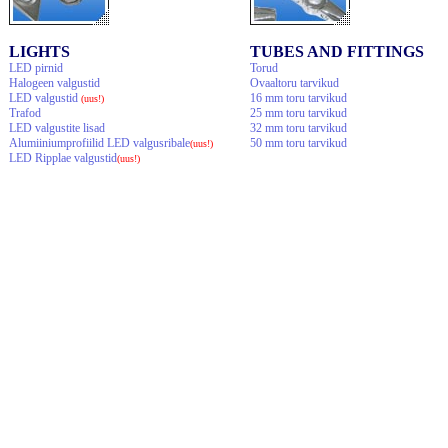
LIGHTS
TUBES AND FITTINGS
LED pirnid
Torud
Halogeen valgustid
Ovaaltoru tarvikud
LED valgustid
16 mm toru tarvikud
(uus!)
Trafod
25 mm toru tarvikud
LED valgustite lisad
32 mm toru tarvikud
Alumiiniumprofiilid LED valgusribale
50 mm toru tarvikud
(uus!)
LED Ripplae valgustid
(uus!)