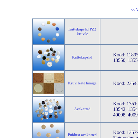
<< V
Kattekapslid PZ2
kruvile
Kood: 11895
Kattekapslid
13550; 1355
Kood: 23546
Kruvi kate liimiga
Kood: 13510
13542; 1354
Avakatted
40098; 4009
Kood: 13579
Puidust avakatted
Naturaalne p