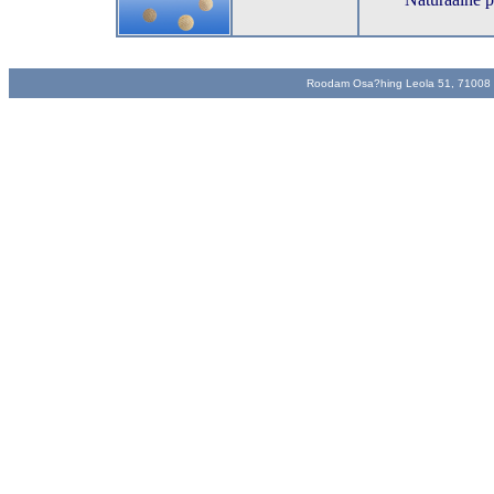
Roodam Osa?hing Leola 51, 71008 Vi