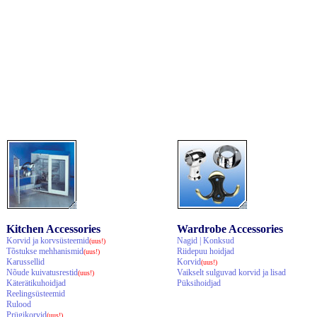
Kitchen Accessories
Wardrobe Accessories
Korvid ja korvsüsteemid
Nagid | Konksud
(uus!)
Tõstukse mehhanismid
Riidepuu hoidjad
(uus!)
Karussellid
Korvid
(uus!)
Nõude kuivatusrestid
Vaikselt sulguvad korvid ja lisad
(uus!)
Käterätikuhoidjad
Püksihoidjad
Reelingsüsteemid
Rulood
Prügikorvid
(uus!)