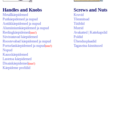
Handles and Knobs
Screws and Nuts
Metallkäepidemed
Kruvid
Puitkäepidemed ja nupud
Tõmmitsad
Antiikkäepidemed ja nupud
Tüüblid
Alumiiniumkäepidemed ja nupud
Mutrid
Reelingkäepidemed
Avakatted | Kattekapslid
(uus!)
Süvistatavad käepidemed
Poldid
Roostevabad käepidemed ja nupud
Ühendusplaadid
Portselankäepidemed ja nupud
Tagaseina kinnitused
(uus!)
Nupud
Kausskäepidemed
Lastetoa käepidemed
Disainkäepidemed
(uus!)
Käepideme profiilid