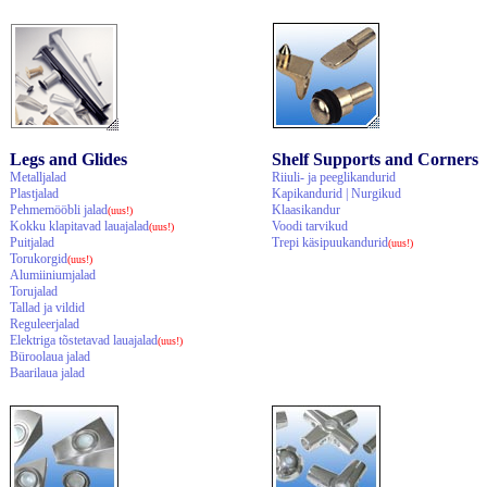
Legs and Glides
Shelf Supports and Corners
Metalljalad
Riiuli- ja peeglikandurid
Plastjalad
Kapikandurid | Nurgikud
Pehmemööbli jalad
Klaasikandur
(uus!)
Kokku klapitavad lauajalad
Voodi tarvikud
(uus!)
Puitjalad
Trepi käsipuukandurid
(uus!)
Torukorgid
(uus!)
Alumiiniumjalad
Torujalad
Tallad ja vildid
Reguleerjalad
Elektriga tõstetavad lauajalad
(uus!)
Büroolaua jalad
Baarilaua jalad