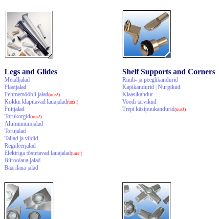
Legs and Glides
Shelf Supports and Corners
Metalljalad
Riiuli- ja peeglikandurid
Plastjalad
Kapikandurid | Nurgikud
Pehmemööbli jalad
Klaasikandur
(uus!)
Kokku klapitavad lauajalad
Voodi tarvikud
(uus!)
Puitjalad
Trepi käsipuukandurid
(uus!)
Torukorgid
(uus!)
Alumiiniumjalad
Torujalad
Tallad ja vildid
Reguleerjalad
Elektriga tõstetavad lauajalad
(uus!)
Büroolaua jalad
Baarilaua jalad