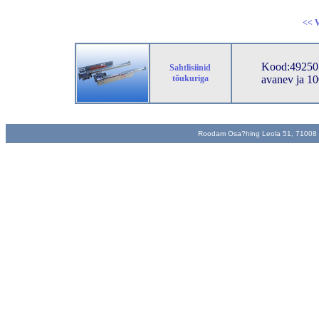
<< V
Kood:49250;
Sahtlisiinid
tõukuriga
avanev ja 10
Roodam Osa?hing Leola 51, 71008 Vi