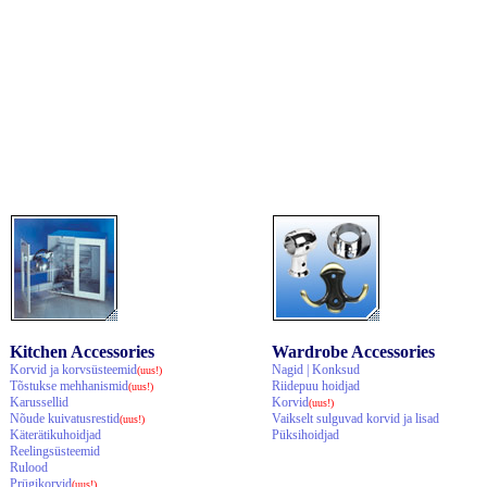
Kitchen Accessories
Wardrobe Accessories
Korvid ja korvsüsteemid
Nagid | Konksud
(uus!)
Tõstukse mehhanismid
Riidepuu hoidjad
(uus!)
Karussellid
Korvid
(uus!)
Nõude kuivatusrestid
Vaikselt sulguvad korvid ja lisad
(uus!)
Käterätikuhoidjad
Püksihoidjad
Reelingsüsteemid
Rulood
Prügikorvid
(uus!)