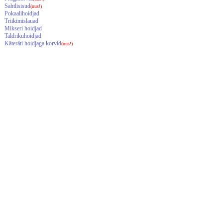
Sahtlisisud
(uus!)
Pokaalihoidjad
Triikimislauad
Mikseri hoidjad
Taldrikuhoidjad
Käteräti hoidjaga korvid
(uus!)