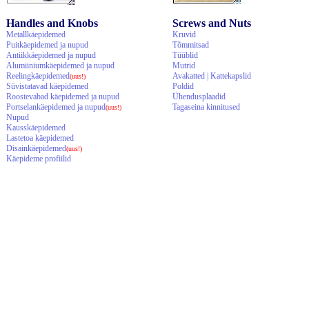
Handles and Knobs
Screws and Nuts
Metallkäepidemed
Kruvid
Puitkäepidemed ja nupud
Tõmmitsad
Antiikkäepidemed ja nupud
Tüüblid
Alumiiniumkäepidemed ja nupud
Mutrid
Reelingkäepidemed
Avakatted | Kattekapslid
(uus!)
Süvistatavad käepidemed
Poldid
Roostevabad käepidemed ja nupud
Ühendusplaadid
Portselankäepidemed ja nupud
Tagaseina kinnitused
(uus!)
Nupud
Kausskäepidemed
Lastetoa käepidemed
Disainkäepidemed
(uus!)
Käepideme profiilid