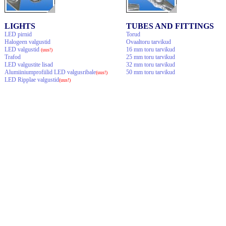
LIGHTS
TUBES AND FITTINGS
LED pirnid
Torud
Halogeen valgustid
Ovaaltoru tarvikud
LED valgustid
16 mm toru tarvikud
(uus!)
Trafod
25 mm toru tarvikud
LED valgustite lisad
32 mm toru tarvikud
Alumiiniumprofiilid LED valgusribale
50 mm toru tarvikud
(uus!)
LED Ripplae valgustid
(uus!)