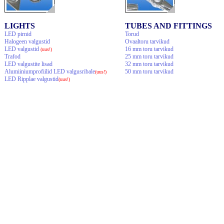
LIGHTS
TUBES AND FITTINGS
LED pirnid
Torud
Halogeen valgustid
Ovaaltoru tarvikud
LED valgustid
16 mm toru tarvikud
(uus!)
Trafod
25 mm toru tarvikud
LED valgustite lisad
32 mm toru tarvikud
Alumiiniumprofiilid LED valgusribale
50 mm toru tarvikud
(uus!)
LED Ripplae valgustid
(uus!)