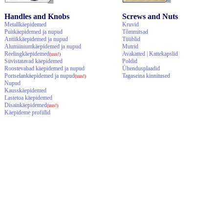
Handles and Knobs
Screws and Nuts
Metallkäepidemed
Kruvid
Puitkäepidemed ja nupud
Tõmmitsad
Antiikkäepidemed ja nupud
Tüüblid
Alumiiniumkäepidemed ja nupud
Mutrid
Reelingkäepidemed
Avakatted | Kattekapslid
(uus!)
Süvistatavad käepidemed
Poldid
Roostevabad käepidemed ja nupud
Ühendusplaadid
Portselankäepidemed ja nupud
Tagaseina kinnitused
(uus!)
Nupud
Kausskäepidemed
Lastetoa käepidemed
Disainkäepidemed
(uus!)
Käepideme profiilid