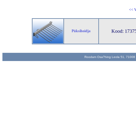
<< V
Kood: 17375 
Püksihoidja
Roodam Osa?hing Leola 51, 71008 Vi