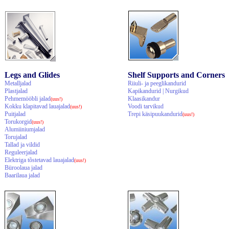
Legs and Glides
Shelf Supports and Corners
Metalljalad
Riiuli- ja peeglikandurid
Plastjalad
Kapikandurid | Nurgikud
Pehmemööbli jalad
Klaasikandur
(uus!)
Kokku klapitavad lauajalad
Voodi tarvikud
(uus!)
Puitjalad
Trepi käsipuukandurid
(uus!)
Torukorgid
(uus!)
Alumiiniumjalad
Torujalad
Tallad ja vildid
Reguleerjalad
Elektriga tõstetavad lauajalad
(uus!)
Büroolaua jalad
Baarilaua jalad