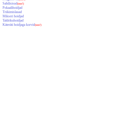
Sahtlisisud
(uus!)
Pokaalihoidjad
Triikimislauad
Mikseri hoidjad
Taldrikuhoidjad
Käteräti hoidjaga korvid
(uus!)