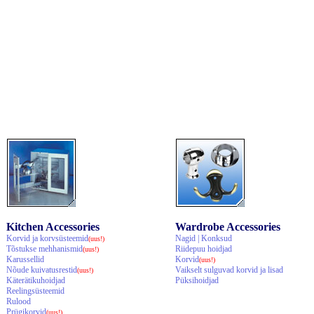
Kitchen Accessories
Wardrobe Accessories
Korvid ja korvsüsteemid
Nagid | Konksud
(uus!)
Tõstukse mehhanismid
Riidepuu hoidjad
(uus!)
Karussellid
Korvid
(uus!)
Nõude kuivatusrestid
Vaikselt sulguvad korvid ja lisad
(uus!)
Käterätikuhoidjad
Püksihoidjad
Reelingsüsteemid
Rulood
Prügikorvid
(uus!)