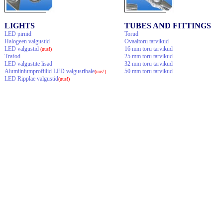
LIGHTS
TUBES AND FITTINGS
LED pirnid
Torud
Halogeen valgustid
Ovaaltoru tarvikud
LED valgustid
16 mm toru tarvikud
(uus!)
Trafod
25 mm toru tarvikud
LED valgustite lisad
32 mm toru tarvikud
Alumiiniumprofiilid LED valgusribale
50 mm toru tarvikud
(uus!)
LED Ripplae valgustid
(uus!)