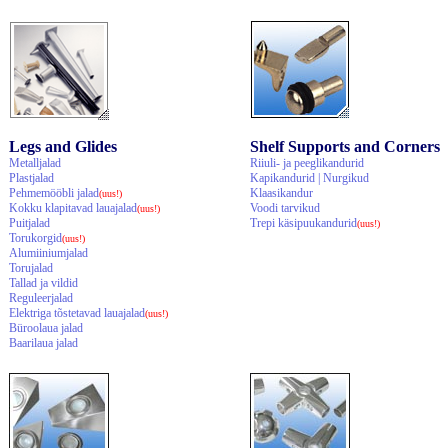
Legs and Glides
Shelf Supports and Corners
Metalljalad
Riiuli- ja peeglikandurid
Plastjalad
Kapikandurid | Nurgikud
Pehmemööbli jalad
Klaasikandur
(uus!)
Kokku klapitavad lauajalad
Voodi tarvikud
(uus!)
Puitjalad
Trepi käsipuukandurid
(uus!)
Torukorgid
(uus!)
Alumiiniumjalad
Torujalad
Tallad ja vildid
Reguleerjalad
Elektriga tõstetavad lauajalad
(uus!)
Büroolaua jalad
Baarilaua jalad