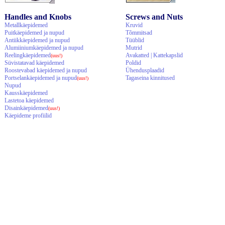
Handles and Knobs
Screws and Nuts
Metallkäepidemed
Kruvid
Puitkäepidemed ja nupud
Tõmmitsad
Antiikkäepidemed ja nupud
Tüüblid
Alumiiniumkäepidemed ja nupud
Mutrid
Reelingkäepidemed
Avakatted | Kattekapslid
(uus!)
Süvistatavad käepidemed
Poldid
Roostevabad käepidemed ja nupud
Ühendusplaadid
Portselankäepidemed ja nupud
Tagaseina kinnitused
(uus!)
Nupud
Kausskäepidemed
Lastetoa käepidemed
Disainkäepidemed
(uus!)
Käepideme profiilid