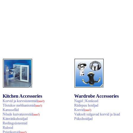
Kitchen Accessories
Wardrobe Accessories
Korvid ja korvsüsteemid
Nagid | Konksud
(uus!)
Tõstukse mehhanismid
Riidepuu hoidjad
(uus!)
Karussellid
Korvid
(uus!)
Nõude kuivatusrestid
Vaikselt sulguvad korvid ja lisad
(uus!)
Käterätikuhoidjad
Püksihoidjad
Reelingsüsteemid
Rulood
Prügikorvid
(uus!)