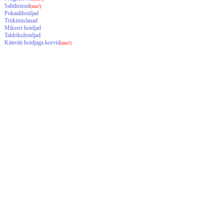
Sahtlisisud
(uus!)
Pokaalihoidjad
Triikimislauad
Mikseri hoidjad
Taldrikuhoidjad
Käteräti hoidjaga korvid
(uus!)