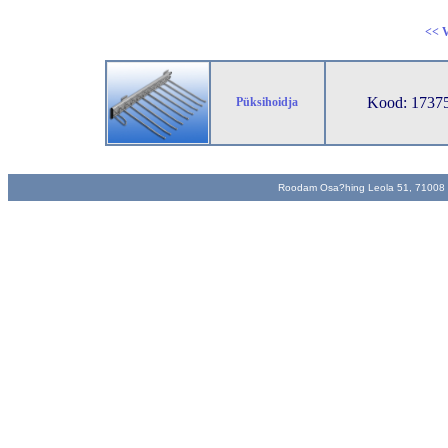
<< V
Kood: 17375 
Püksihoidja
Roodam Osa?hing Leola 51, 71008 Vi